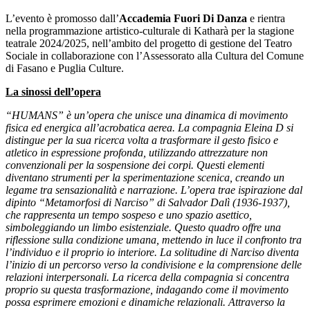
L’evento è promosso dall’
Accademia Fuori Di Danza
e rientra
nella programmazione artistico-culturale di Katharà per la stagione
teatrale 2024/2025, nell’ambito del progetto di gestione del Teatro
Sociale in collaborazione con l’Assessorato alla Cultura del Comune
di Fasano e Puglia Culture.
La sinossi dell’opera
“HUMANS” è un’opera che unisce una dinamica di movimento
fisica ed energica all’acrobatica aerea. La compagnia Eleina D si
distingue per la sua ricerca volta a trasformare il gesto fisico e
atletico in espressione profonda, utilizzando attrezzature non
convenzionali per la sospensione dei corpi. Questi elementi
diventano strumenti per la sperimentazione scenica, creando un
legame tra sensazionalità e narrazione. L’opera trae ispirazione dal
dipinto “Metamorfosi di Narciso” di Salvador Dalì (1936-1937),
che rappresenta un tempo sospeso e uno spazio asettico,
simboleggiando un limbo esistenziale. Questo quadro offre una
riflessione sulla condizione umana, mettendo in luce il confronto tra
l’individuo e il proprio io interiore. La solitudine di Narciso diventa
l’inizio di un percorso verso la condivisione e la comprensione delle
relazioni interpersonali. La ricerca della compagnia si concentra
proprio su questa trasformazione, indagando come il movimento
possa esprimere emozioni e dinamiche relazionali. Attraverso la