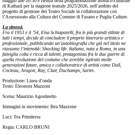
maggio alle 20:30 e rientra nella programmazione artistico-culturale
di Katharà per la stagione teatrale 2025/2026, nell’ambito del
progetto di gestione del Teatro Sociale in collaborazione con
l’Assessorato alla Cultura del Comune di Fasano e Puglia Culture.
La sinossi.
Fra il 1953 e il ’54, Elsa Schiaparelli, fra le più grandi stiliste di
tutti i tempi, decide di concludere il proprio itinerario artistico e
professionale, pubblicando un’autobiografia che già nel titolo ne
riassume l’intensità: Shocking life. Italiana, nata a Roma, in una
famiglia colta e ricca di talenti, protagonista fra le due guerre di
quella rivoluzione del costume che avrebbe ispirato molte
generazioni future, amica e collaboratrice di artisti come Dalì,
Cocteau, Aragon, Ray, Clair, Duchamps, Sartre.
Produzione: Linea d’onda
Testo: Eleonora Mazzoni
Scena: Maurizio Agostinetto
Immagini in movimento: Bea Mazzone
Luci: Tea Primiterra
Regia: CARLO BRUNI